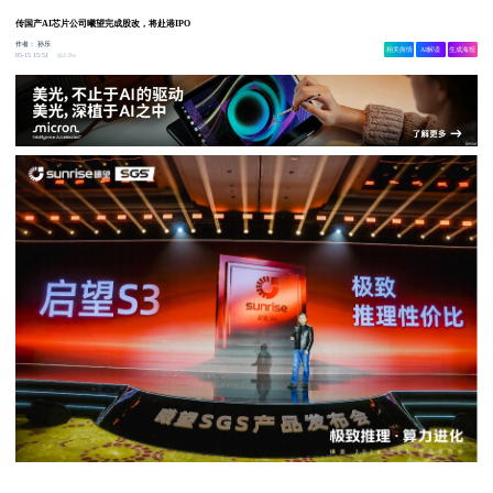
传国产AI芯片公司曦望完成股改，将赴港IPO
作者：
孙乐
相关舆情
AI解读
生成海报
2.8w
05-15 15:51