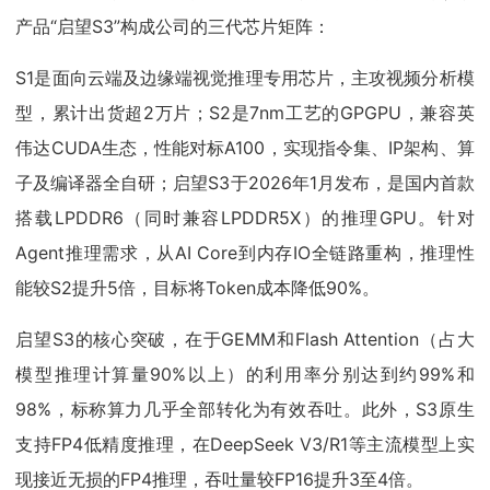
产品“启望S3”构成公司的三代芯片矩阵：
S1是面向云端及边缘端视觉推理专用芯片，主攻视频分析模
型，累计出货超2万片；S2是7nm工艺的GPGPU，兼容英
伟达CUDA生态，性能对标A100，实现指令集、IP架构、算
子及编译器全自研；启望S3于2026年1月发布，是国内首款
搭载LPDDR6（同时兼容LPDDR5X）的推理GPU。针对
Agent推理需求，从AI Core到内存IO全链路重构，推理性
能较S2提升5倍，目标将Token成本降低90%。
启望S3的核心突破，在于GEMM和Flash Attention（占大
模型推理计算量90%以上）的利用率分别达到约99%和
98%，标称算力几乎全部转化为有效吞吐。此外，S3原生
支持FP4低精度推理，在DeepSeek V3/R1等主流模型上实
现接近无损的FP4推理，吞吐量较FP16提升3至4倍。