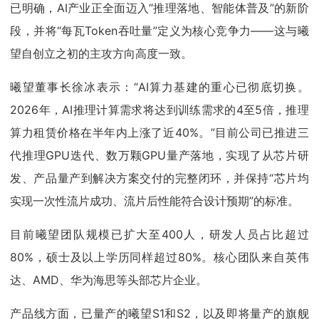
已明确，AI产业正全面迈入“推理落地、智能体普及”的新阶
段，并将“每瓦Token吞吐量”定义为核心竞争力——这与曦
望自创立之初的主攻方向高度一致。
曦望董事长徐冰表示：“AI算力基建的重心已彻底切换。
2026年，AI推理计算需求将达到训练需求的4至5倍，推理
算力租赁价格在半年内上涨了近40%。”目前公司已推进三
代推理GPU迭代、数万颗GPU量产落地，实现了从芯片研
发、产品量产到解决方案交付的完整闭环，并保持“芯片均
实现一次性流片成功、流片后性能符合设计预期”的标准。
目前曦望团队规模已扩大至400人，研发人员占比超过
80%，硕士及以上学历同样超过80%。核心团队来自英伟
达、AMD、华为海思等头部芯片企业。
产品线方面，已量产的曦望S1和S2，以及即将量产的旗舰