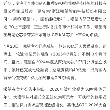
近期，专注于全栈自研AI推理GPU杭州曦望芯科智能科技有
限公司完成股改，更名为“浙江曦望智能科技股份有限公
司”（简称“曦望”）。据智能纪元AGI，曦望内部已经启动赴
港IPO上市流程，正进行财务法务审计和辅导工作。曦望有
望与昆仑芯争夺第三家港股 GPU/AI 芯片上市公司名额。
4月20日，曦望宣布已完成新一轮超10亿元人民币融资。距
离上一轮近10亿元的融资（2025年7月初）不到10个月时
间。至此，曦望自2024年底从商汤大芯片部门分拆独立以
来，累计已完成七轮融资，总融资额约40亿元，成为国内
首家估值突破百亿元的纯推理GPU独角兽。
曦望在官方公告中指出，2026年被行业视为“AI智能体元
年”。大模型从对话式交互进化为可思考、可执行的数字员
工，推理算力需求呈现指数级增长。英伟达GTC 2026大会