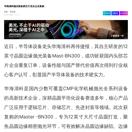
华海清科抛光装备获芯片龙头企业复购
作者：
李正操
相关舆情
AI解读
生成海报
1.1w
05-14 14:38
近日，半导体设备龙头华海清科再传捷报，其自主研发的12
英寸晶圆边缘抛光装备Mast‑BN300，成功斩获国内头部芯
片企业重复订单，设备性能与国产替代价值再次得到行业核
心客户认可，彰显国产半导体装备的技术硬实力。
华海清科是国内少数可覆盖CMP化学机械抛光全系列设备
的高新技术企业，深耕晶圆平坦化设备赛道多年，核心产品
广泛应用于逻辑芯片、存储芯片、先进封装等领域。此次获
复购的Master -BN300，专为12英寸大尺寸晶圆打造，聚
焦晶圆边缘精密抛光环节，可有效解决晶圆边缘缺陷、边缘