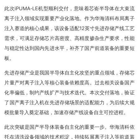
此次iPUMA‑LE机型顺利交付，意味着芯嵛半导体在大束流
离子注入领域实现重要产业化落地。作为华海清科布局离子
注入赛道的核心成果，该设备适配12英寸先进存储产线工艺
需求，可满足存储芯片高密度、高精度掺杂生产要求，性能
与稳定性达到国内先进水平，补齐了国产前道装备的重要短
板。
先进存储产业是我国半导体自主化攻坚的重点领域，存储芯
片量产对离子注入等核心装备依赖度高。过去相关设备国产
化率偏低，制约产线扩产与技术迭代。本次交付落地，验证
了国产离子注入机在先进存储场景的适配能力，为后续大规
模批量导入奠定基础，加速存储产线设备自主可控进程。
此次突破是国产半导体装备自主化的重要一步。华海清科依
托在清洗设备领域的技术积淀，持续拓展离子注入等前道装