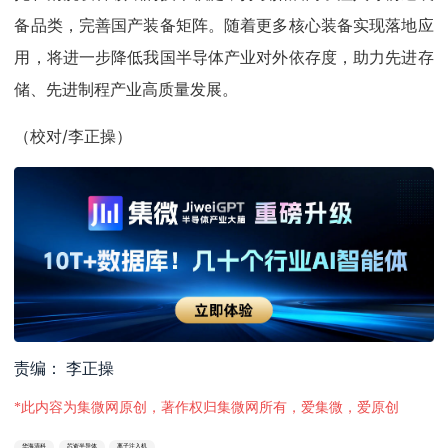
备品类，完善国产装备矩阵。随着更多核心装备实现落地应
用，将进一步降低我国半导体产业对外依存度，助力先进存
储、先进制程产业高质量发展。
（校对/李正操）
责编： 李正操
*此内容为集微网原创，著作权归集微网所有，爱集微，爱原创
华海清科
芯嵛半导体
离子注入机