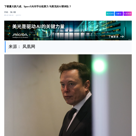
下载量大跌六成、SpaceX向对手出租算力 马斯克的AI要掉队？
作者：
集小微
相关舆情
AI解读
生成海报
9353
05-12 16:12
来源： 凤凰网