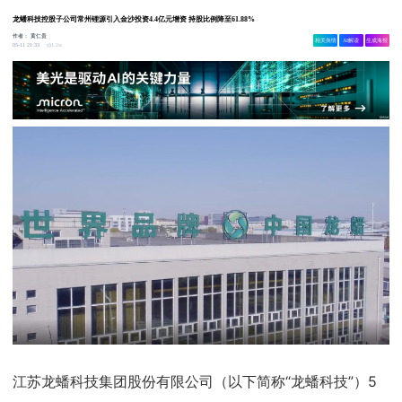
龙蟠科技控股子公司常州锂源引入金沙投资4.4亿元增资 持股比例降至61.88%
作者：
黄仁贵
相关舆情
AI解读
生成海报
1.2w
05-11 21:33
江苏龙蟠科技集团股份有限公司（以下简称“龙蟠科技”）5