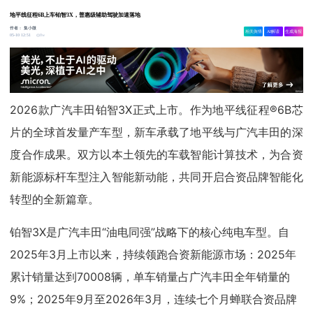
地平线征程6B上车铂智3X，普惠级辅助驾驶加速落地
作者：
集小微
相关舆情
AI解读
生成海报
8w
05-10 12:51
2026款广汽丰田铂智3X正式上市。作为地平线征程®6B芯
片的全球首发量产车型，新车承载了地平线与广汽丰田的深
度合作成果。双方以本土领先的车载智能计算技术，为合资
新能源标杆车型注入智能新动能，共同开启合资品牌智能化
转型的全新篇章。
铂智3X是广汽丰田“油电同强”战略下的核心纯电车型。自
2025年3月上市以来，持续领跑合资新能源市场：2025年
累计销量达到70008辆，单车销量占广汽丰田全年销量的
9%；2025年9月至2026年3月，连续七个月蝉联合资品牌