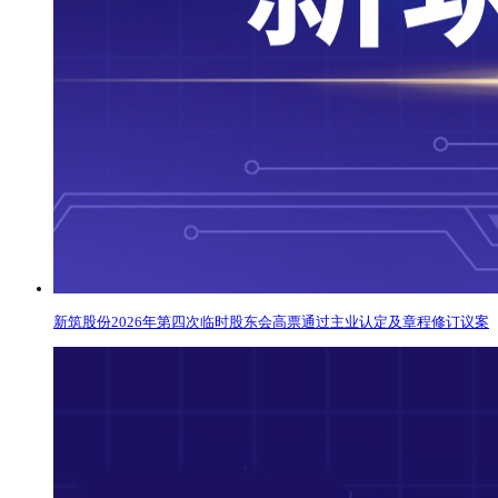
新筑股份2026年第四次临时股东会高票通过主业认定及章程修订议案