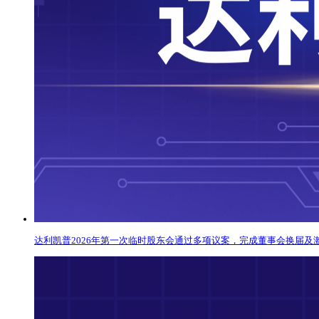
达利凯普2026年第一次临时股东会通过多项议案，完成董事会换届及