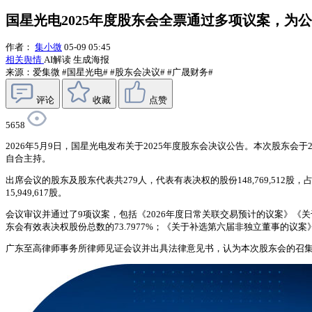
国星光电2025年度股东会全票通过多项议案，为
作者：
集小微
05-09 05:45
相关舆情
AI解读
生成海报
来源：爱集微
#国星光电#
#股东会决议#
#广晟财务#
评论
收藏
点赞
5658
2026年5月9日，国星光电发布关于2025年度股东会决议公告。本次股东
自合主持。
出席会议的股东及股东代表共279人，代表有表决权的股份148,769,512股，占公
15,949,617股。
会议审议并通过了9项议案，包括《2026年度日常关联交易预计的议案》《
东会有效表决权股份总数的73.7977%；《关于补选第六届非独立董事的议案》同
广东至高律师事务所律师见证会议并出具法律意见书，认为本次股东会的召