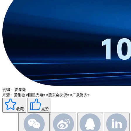
责编：
爱集微
来源：爱集微
#国星光电#
#股东会决议#
#广晟财务#
收藏
点赞