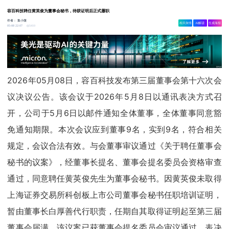
容百科技聘任黄英俊为董事会秘书，待获证明后正式履职
作者：
集小微
相关舆情
AI解读
生成海报
5410
05-08 22:07
2026年05月08日，容百科技发布第三届董事会第十六次会
议决议公告。该会议于2026年5月8日以通讯表决方式召
开，公司于5月6日以邮件通知全体董事，全体董事同意豁
免通知期限。本次会议应到董事9名，实到9名，符合相关
规定，会议合法有效。与会董事审议通过《关于聘任董事会
秘书的议案》，经董事长提名、董事会提名委员会资格审查
通过，同意聘任黄英俊先生为董事会秘书。因黄英俊未取得
上海证券交易所科创板上市公司董事会秘书任职培训证明，
暂由董事长白厚善代行职责，任期自其取得证明起至第三届
董事会届满。该议案已获董事会提名委员会审议通过，表决