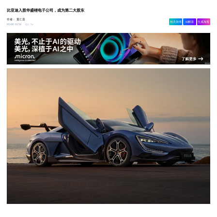
比亚迪入股华盛锂电子公司，成为第二大股东
作者：
黄仁贵
相关舆情
AI解读
生成海报
1.3w
05-08 10:56