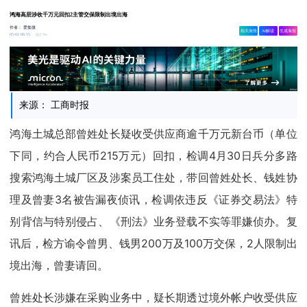
鸿海高层涉收千万元回扣2主管交保限制出境出海
作者：
爱集微
相关舆情
AI解读
生成海报
2.3w
05-02 06:55
来源： 工商时报
鸿海土城总部曾姓处长疑收受供应商逾千万元新台币（单位
下同，约合人民币215万元）回扣，检调4月30日兵分多路
搜索鸿海土城厂区及涉案员工住处，带回曾姓处长、钱姓协
理及曾妻3名被告漏夜侦讯，检调依违反《证券交易法》特
别背信与特别侵占、《刑法》业务登载不实等罪嫌侦办。复
讯后，检方谕令曾男、钱男200万及100万交保，2人限制出
境出海，曾妻请回。
曾姓处长涉嫌在采购业务中，疑长期透过境外帐户收受供应