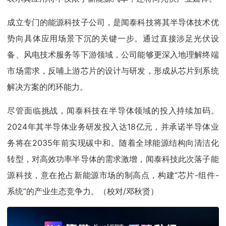
成立专门的能源科技子公司，是闻泰科技将其半导体技术优
势向具体应用场景下沉的关键一步。通过直接涉足光伏设
备、风电技术服务等下游领域，公司能够更深入地理解终端
市场需求，反哺上游芯片的设计与研发，形成从芯片到系统
解决方案的闭环能力。
尽管面临挑战，闻泰科技在半导体领域的投入持续加码。
2024年其半导体业务研发投入达18亿元，并承诺半导体业
务将在2035年前实现碳中和。随着全球能源结构向清洁化
转型，对高效功率半导体的需求激增，闻泰科技此次落子能
源科技，意在抢占新能源市场的制高点，构建“芯片-组件-
系统”的产业生态竞争力。（校对/邓秋贤）