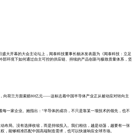
29日盛大开幕的大会主论坛上，闻泰科技董事长杨沐发表题为《闻泰科技：立足
外部环境下如何通过自主可控的供应链、持续的产品创新与极致质量体系，坚
击，向荷兰方面索赔80亿元——这标志着中国半导体产业正从被动应对转向主
着每一家企业。她指出：“半导体的成功，不只是靠某一项技术的领先，也不
主动布局。没有选择收缩，而是持续投入。我们相信，越是动荡，越要有一张
策权，能够精准匹配中国高端制造需求，也可以快速响应全球市场。