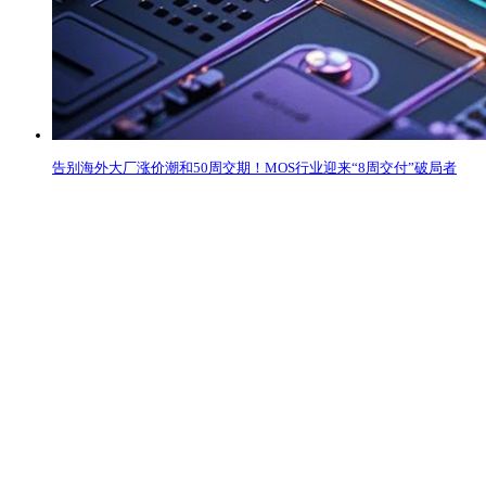
告别海外大厂涨价潮和50周交期！MOS行业迎来“8周交付”破局者