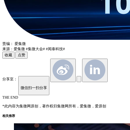
责编：
爱集微
来源：爱集微
#集微大会#
#闻泰科技#
收藏
点赞
分享至：
微信扫一扫分享
THE END
*此内容为集微网原创，著作权归集微网所有，爱集微，爱原创
相关推荐