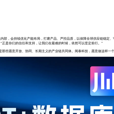
化产能布局，打磨产品、严控品质，以保障全球供应链稳定、守护国内产业链安全为己任，把
“正是你们的信任和支持，让我们在最难的时候，依然可以坚定前行。”
是那些愿意开放、协同、长期主义的产业链共同体。闻泰科技，愿意做这样一个