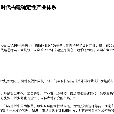
I时代构建确定性产业体系
本届大会以“AI重构未来，生态协同致远”为主题，汇聚全球半导体产业力量。在
、战略思考与未来规划，向全球产业链传递坚定信心。她系统阐述了公司在复杂
主体“失控”危机。面对歧视性限制，近日闻泰科技依据《反外国制裁法》发起反
。地缘政治变化、出口管制、产业链风险管控、市场需求快速迭代，深刻影响
好资源，以多元化的能力，从容应对多变的市场。”
，即构建以中国为根基、服务全球的韧性供应链。“我们没有选择等待，而是
前安世中国核心管理、研发、市场团队全部扎根国内，拥有完整自主的经营决