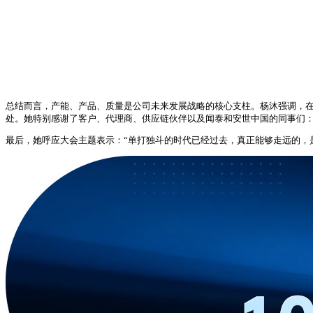
总结而言，产能、产品、质量是公司未来发展战略的核心支柱。杨沐强调，在内部，会持续优
处。她特别感谢了客户、代理商、供应链伙伴以及闻泰和安世中国的同事们：
最后，她呼应大会主题表示：“单打独斗的时代已经过去，真正能够走远的，