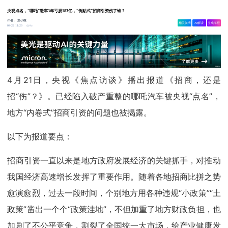
央视点名，“哪吒”造车3年亏损183亿，“倒贴式”招商引资伤了谁？
作者：
集小微
相关舆情
AI解读
生成海报
4w
04-22 11:29
4月21日，央视《焦点访谈》播出报道《招商，还是
招“伤”？》。
已经陷入破产重整的哪吒汽车被央视“点名”，
地方“内卷式”招商引资的问题也被揭露。
以下为报道要点：
招商引资一直以来是地方政府发展经济的关键抓手，对推动
我国经济高速增长发挥了重要作用。随着各地招商比拼之势
愈演愈烈，过去一段时间，个别地方用各种违规“小政策”“土
政策”凿出一个个“政策洼地”，不但加重了地方财政负担，也
加剧了不公平竞争，割裂了全国统一大市场，给产业健康发