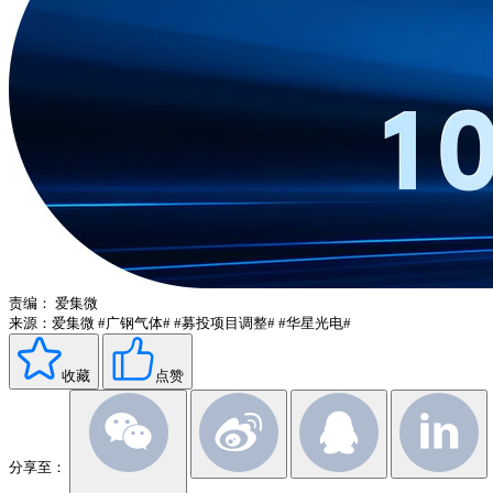
责编：
爱集微
来源：爱集微
#广钢气体#
#募投项目调整#
#华星光电#
收藏
点赞
分享至：