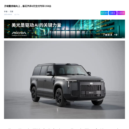
月销量持续向上，极石汽车8月交付汽车1358台
作者：
日新
相关舆情
AI解读
生成海报
1.9w
2025-09-01