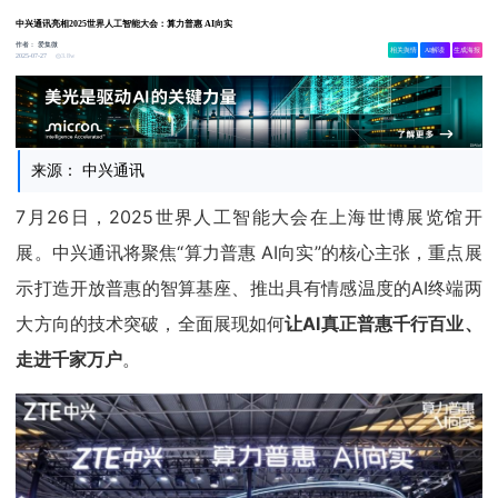
中兴通讯亮相2025世界人工智能大会：算力普惠 AI向实
作者：
爱集微
相关舆情
AI解读
生成海报
3.8w
2025-07-27
来源： 中兴通讯
7月26日，2025世界人工智能大会在上海世博展览馆开
展。中兴通讯将聚焦“算力普惠 AI向实”的核心主张，重点展
示打造开放普惠的智算基座、推出具有情感温度的AI终端两
大方向的技术突破，全面展现如何
让AI真正普惠千行百业、
走进千家万户
。