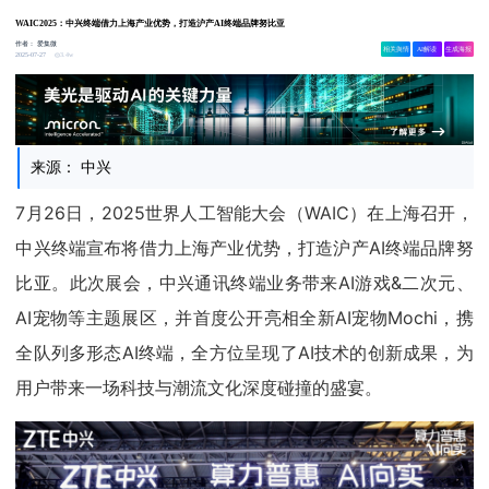
WAIC2025：中兴终端借力上海产业优势，打造沪产AI终端品牌努比亚
作者：
爱集微
相关舆情
AI解读
生成海报
3.4w
2025-07-27
来源： 中兴
7月26日，2025世界人工智能大会（WAIC）在上海召开，
中兴终端宣布将借力上海产业优势，打造沪产AI终端品牌努
比亚。此次展会，中兴通讯终端业务带来AI游戏&二次元、
AI宠物等主题展区，并首度公开亮相全新AI宠物Mochi，携
全队列多形态AI终端，全方位呈现了AI技术的创新成果，为
用户带来一场科技与潮流文化深度碰撞的盛宴。