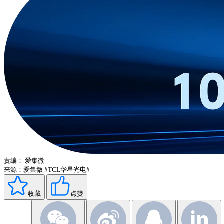
责编：
爱集微
来源：爱集微
#TCL华星光电#
收藏
点赞