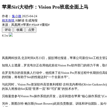
苹果Siri大动作：Vision Pro班底全面上马
作者：
集小微
2025-04-24
相关舆情
AI解读
生成海报
来源：凤凰网
#苹果#
#Siri#
#重组#
评论
收藏
点赞
4.1w
凤凰网科技讯 北京时间4月23日，据彭博社报道，苹果公司新任Siri工程主管迈
知情人士透露，罗克韦尔正在用他此前在Vision Pro软件部门的得力干将
在罗克韦尔的首批换人行动中，他招来了在Vision Pro开发过程中长期担任高
的经验，将有助于Siri的性能达到“一个全新水平”。
与此同时，Vision Pro资深软件高管奥利维耶·古特克内希特(Olivier Gutkn
的加入将推动Siri实现“世界一流”和“可扩展”的技术水平。
贝格曼曾参与Vision Pro操作系统的开发，达菲则曾在苹果“核心操作系统”
另外，斯图尔特·鲍尔斯(Stuart Bowers)此前负责数据、训练和评估团队，