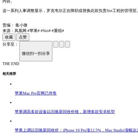
内容。
这一系列人事调整显示，罗克韦尔正在降职或替换此前负责Siri工程的管理层。
责编：
集小微
来源：凤凰网
#苹果#
#Siri#
#重组#
收藏
点赞
分享至：
微信扫一扫分享
THE END
相关推荐
苹果Mac Pro官网已停售
苹果调高多款设备以旧换新回收价格，新增多款安卓机型
苹果上调以旧换新回收价：iPhone 16 Pro涨12.5%，Mac Studio涨幅达