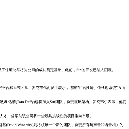
他向员工保证此举将为公司的成功奠定基础。此前，Siri的开发已陷入困境。
。
作，包括底层平台和系统团队。罗克韦尔向员工表示，德赛在“高性能、低延迟系统”方面
n)和汤姆·达菲(Tom Duffy)也将加入Siri团队，负责底层架构。罗克韦尔表示，他们
软件工程人才，曾帮助该公司将一些最具挑战性的项目推向市场。
基(David Winarsky)则将领导一个新的团队，负责所有与声音和语音相关的