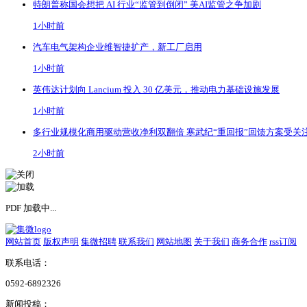
特朗普称国会想把 AI 行业“监管到倒闭” 美AI监管之争加剧
1小时前
汽车电气架构企业维智捷扩产，新工厂启用
1小时前
英伟达计划向 Lancium 投入 30 亿美元，推动电力基础设施发展
1小时前
多行业规模化商用驱动营收净利双翻倍 寒武纪“重回报”回馈方案受关
2小时前
PDF 加载中...
网站首页
版权声明
集微招聘
联系我们
网站地图
关于我们
商务合作
rss订阅
联系电话：
0592-6892326
新闻投稿：