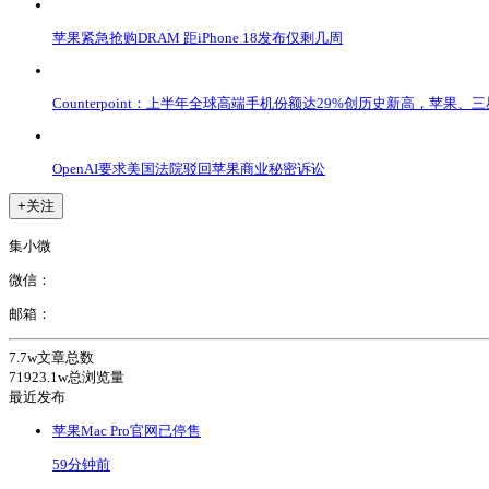
苹果紧急抢购DRAM 距iPhone 18发布仅剩几周
Counterpoint：上半年全球高端手机份额达29%创历史新高，苹果、
OpenAI要求美国法院驳回苹果商业秘密诉讼
+关注
集小微
微信：
邮箱：
7.7w
文章总数
71923.1w
总浏览量
最近发布
苹果Mac Pro官网已停售
59分钟前