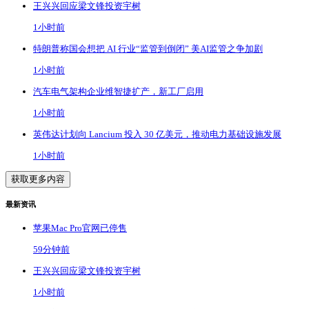
王兴兴回应梁文锋投资宇树
1小时前
特朗普称国会想把 AI 行业“监管到倒闭” 美AI监管之争加剧
1小时前
汽车电气架构企业维智捷扩产，新工厂启用
1小时前
英伟达计划向 Lancium 投入 30 亿美元，推动电力基础设施发展
1小时前
获取更多内容
最新资讯
苹果Mac Pro官网已停售
59分钟前
王兴兴回应梁文锋投资宇树
1小时前