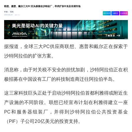
联想、惠普、戴尔三大PC巨头探索在沙特设厂，寻求扩张中东及非洲市场
作者：
张杰
相关舆情
AI解读
生成海报
4.5w
2025-04-24
据报道，全球三大PC供应商联想、惠普和戴尔正在探索于
沙特阿拉伯的扩张方案。
消息称，由于对关税不安全的担忧加剧，沙特阿拉伯正在积
极招募在中国设有工厂的科技制造商迁往阿拉伯半岛。
这三家科技巨头正处于启动沙特阿拉伯首都利雅得或附近生
产设施的不同阶段。联想已经宣布计划在利雅得建立一座
PC和服务器组装厂，并得到沙特阿拉伯公共投资基金
（PIF）子公司20亿美元的投资支持。