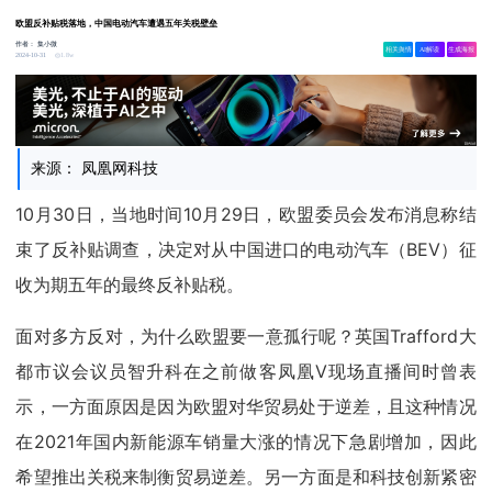
欧盟反补贴税落地，中国电动汽车遭遇五年关税壁垒
作者：
集小微
相关舆情
AI解读
生成海报
1.8w
2024-10-31
来源： 凤凰网科技
10月30日，当地时间10月29日，欧盟委员会发布消息称结
束了反补贴调查，决定对从中国进口的电动汽车（BEV）征
收为期五年的最终反补贴税。
面对多方反对，为什么欧盟要一意孤行呢？英国Trafford大
都市议会议员智升科在之前做客凤凰V现场直播间时曾表
示，一方面原因是因为欧盟对华贸易处于逆差，且这种情况
在2021年国内新能源车销量大涨的情况下急剧增加，因此
希望推出关税来制衡贸易逆差。另一方面是和科技创新紧密