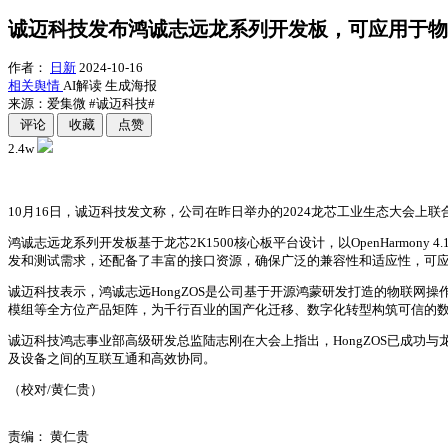
诚迈科技发布鸿诚志远龙系列开发板，可应用于物
作者：
日新
2024-10-16
相关舆情
AI解读
生成海报
来源：爱集微
#诚迈科技#
评论
收藏
点赞
2.4w
10月16日，诚迈科技发文称，公司在昨日举办的2024龙芯工业生态大会上
鸿诚志远龙系列开发板基于龙芯2K1500核心板平台设计，以OpenHarmon
发和测试需求，还配备了丰富的接口资源，确保广泛的兼容性和适应性，可
诚迈科技表示，鸿诚志远HongZOS是公司基于开源鸿蒙研发打造的物联
模组等全方位产品矩阵，为千行百业的国产化迁移、数字化转型构筑可信的
诚迈科技鸿志事业部高级研发总监陆志刚在大会上指出，HongZOS已成功
及设备之间的互联互通和高效协同。
（校对/黄仁贵）
责编：
黄仁贵