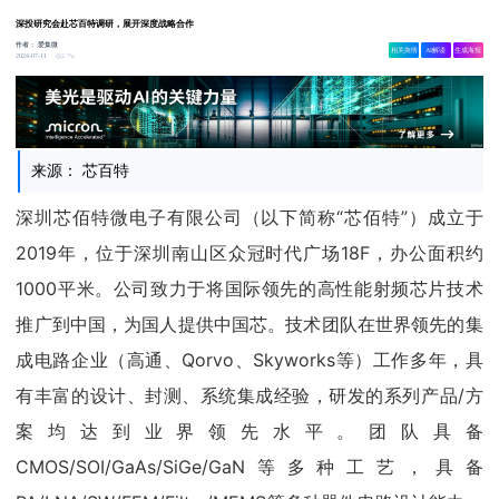
深投研究会赴芯百特调研，展开深度战略合作
作者：
爱集微
相关舆情
AI解读
生成海报
2.7w
2024-07-11
来源： 芯百特
深圳芯佰特微电子有限公司（以下简称“芯佰特”）成立于
2019年，位于深圳南山区众冠时代广场18F，办公面积约
1000平米。公司致力于将国际领先的高性能射频芯片技术
推广到中国，为国人提供中国芯。技术团队在世界领先的集
成电路企业（高通、Qorvo、Skyworks等）工作多年，具
有丰富的设计、封测、系统集成经验，研发的系列产品/方
案均达到业界领先水平。团队具备
CMOS/SOI/GaAs/SiGe/GaN等多种工艺，具备