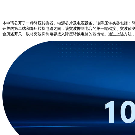
本申请公开了一种降压转换器、电源芯片及电源设备。该降压转换器包括：
开关的第二端和降压转换电路之间，该突波抑制电容的第一端耦接于突波侦
合所述开关，以将突波抑制电容接入降压转换电路的输出端。通过上述方法