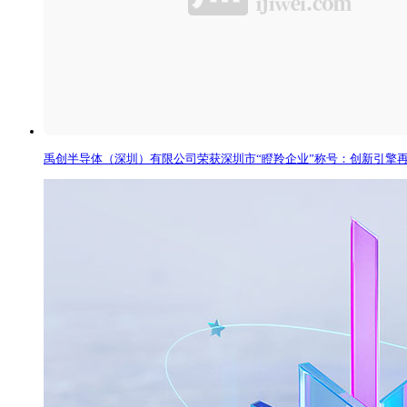
禹创半导体（深圳）有限公司荣获深圳市“瞪羚企业”称号：创新引擎