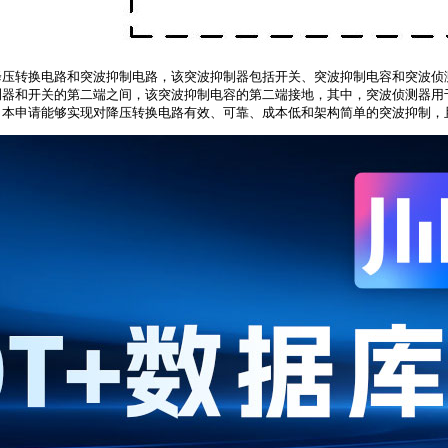
降压转换电路和突波抑制电路，该突波抑制器包括开关、突波抑制电容和突波侦
测器和开关的第二端之间，该突波抑制电容的第二端接地，其中，突波侦测器用
，本申请能够实现对降压转换电路有效、可靠、成本低和架构简单的突波抑制，