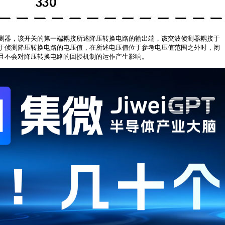
测器，该开关的第一端耦接所述降压转换电路的输出端，该突波侦测器耦接于
于侦测降压转换电路的电压值，在所述电压值位于参考电压值范围之外时，闭
且不会对降压转换电路的回授机制的运作产生影响。