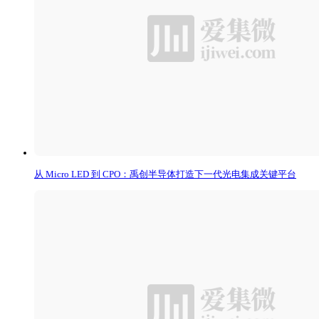
从 Micro LED 到 CPO：禹创半导体打造下一代光电集成关键平台