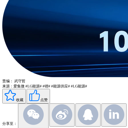
责编：
武守哲
来源：爱集微
#LG能源#
#锂#
#能源供应#
#LG能源#
收藏
点赞
分享至：