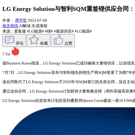
LG Energy Solution与智利SQM重签锂供应
作者：
周宇哲
2023-07-09
相关舆情
AI解读
生成海报
来源：爱集微
#LG能源#
#锂#
#能源供应#
#LG能源#
评论
收藏
点赞
7.5w
据Business Korea报道，LG Energy Solution已成功确保大量锂供应，以
7月7日，LG Energy Solution宣布与智利领先的锂生产商SQM签署了为期
该合同取代了LG Energy Solution于2020年与SQM签订的先前合同
通过这份合同，LG Energy Solution计划获得大量氢氧化锂（用作高
LG Energy Solution此前宣布计划在亚利桑那州Queen Creek建设一