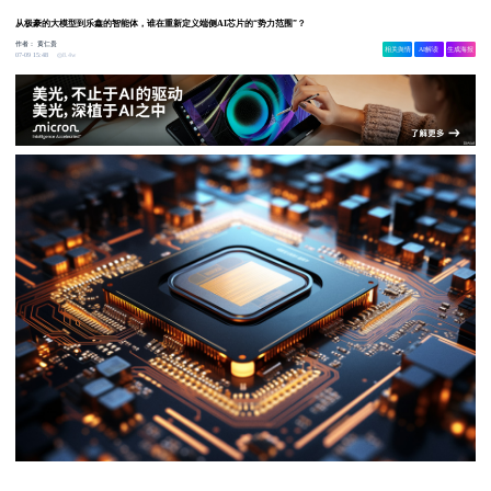
从极豪的大模型到乐鑫的智能体，谁在重新定义端侧AI芯片的“势力范围”？
作者：
黄仁贵
相关舆情
AI解读
生成海报
8.4w
07-09 15:48