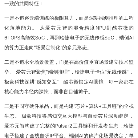
一致的共同特征：
一是不追逐云端训练的极限算力，而是深耕端侧推理的工程
化落地能力。 从爱芯元智的混合精度NPU到酷芯微的
6TOPS高能效SoC，再到琻捷电子的无线传感SoC，端侧AI
的算力正走向"场景定制化"的多元形态。
二是不追求全场景覆盖，而是在高价值垂直场景建立技术壁
垒。 爱芯元智聚焦"端侧推理"，琻捷电子卡位"无线传感"，
极豪科技深耕"感知交互"，酷芯微锁定AI眼镜，每一家都在
核心能力半径内深挖，而非盲目铺摊子。
三是不固守硬件单品，而是构建"芯片+算法+工具链"的全栈
生态。 极豪科技将感知交互大模型与自研芯片深度绑定，
爱芯元智构建了完整的Pulsar2工具链和开发者生态，琻捷
电子搭建了全栈自研IP平台。端侧AI的碎片化场景决定了单