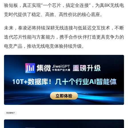
验短板，真正实现“一个芯片，搞定全连接”，为真8K无线电
竞时代提供了稳定、高效、高性价比的核心底座。
未来，泰凌还将持续深耕无线连接与低延迟交互技术，不断
迭代芯片性能与方案能力，携手合作伙伴打造更具竞争力的
电竞产品，推动无线电竞体验持续升级。
泰凌微电子