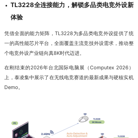
TL3228全连接能力，解锁多品类电竞外设新
体验
凭借全面的能力矩阵，TL3228为多品类电竞外设提供了统
一的高性能芯片平台，全面覆盖主流竞技外设需求，推动整
个电竞外设产业链向真8K时代迈进。
在刚结束的2026年台北国际电脑展（Computex 2026）
上，泰凌集中展示了在无线电竞赛道的最新成果与硬核实机
Demo。