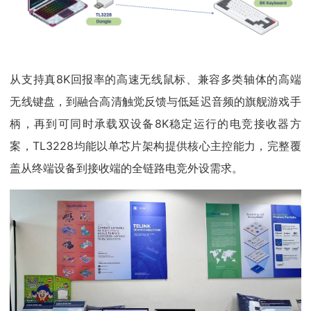
从支持真8K回报率的高速无线鼠标、兼容多类轴体的高端
无线键盘，到融合高清触觉反馈与低延迟音频的旗舰游戏手
柄，再到可同时承载双设备8K稳定运行的电竞接收器方
案，TL3228均能以单芯片架构提供核心主控能力，完整覆
盖从终端设备到接收端的全链路电竞外设需求。