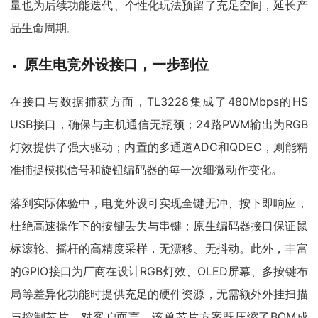
量也为后续功能迭代、个性化玩法预留了充足空间，延长产
品生命周期。
原生电竞外设接口，一步到位
在接口与数据捕获方面，TL3228集成了480Mbps的HS
USB接口，确保与主机通信无瓶颈；24路PWM输出为RGB
灯效提供了强大驱动；内置的多通道ADC和QDEC，则能精
准捕捉模拟信号和旋钮编码器的每一次细微动作变化。
落到实际体验中，电竞外设可实现全键无冲、按下即响应，
杜绝高速操作下的按键丢失与串键；原生编码器接口保证鼠
标滚轮、摇杆的高精度采样，无漂移、无抖动。此外，丰富
的GPIO接口为厂商在设计RGB灯效、OLED屏幕、多按键布
局等差异化功能时提供充足的硬件资源，无需额外外挂扫描
与控制芯片。对客户而言，该单芯片方案既压缩了BOM成