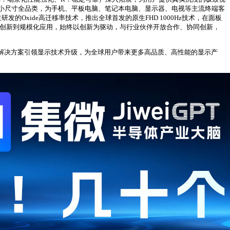
到小尺寸全品类，为手机、平板电脑、笔记本电脑、显示器、电视等主流终端客
Oxide高迁移率技术，推出全球首发的原生FHD 1000Hz技术，在面板
源头创新到规模化应用，始终以创新为驱动，与行业伙伴开放合作、协同创新，
景解决方案引领显示技术升级，为全球用户带来更多高品质、高性能的显示产