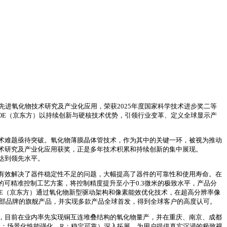
先进氧化物技术研究及产业化应用，荣获2025年度国家科学技术进步奖二等
OE（京东方）以持续创新与硬核技术优势，引领行业变革、定义全球显示产
术难题亟待突破。氧化物薄膜晶体管技术，作为其中的关键一环，被视为推动
技术研究及产业化应用获奖，正是多年技术积累和持续创新的集中展现。
达到领先水平。
，有效解决了器件稳定性不足的问题，大幅提高了器件的可靠性和使用寿命。在
的可精准控制工艺方案，将控制精度提升至小于0.3微米的极致水平，产品分
，BOE（京东方）通过氧化物新型驱动架构和像素能效优化技术，在超高分辨率像
头部品牌的旗舰产品，并实现多款产品全球首发，得到全球客户的高度认可。
术，目前在业内率先实现铜互连堆叠结构的氧化物量产，并在重庆、南京、成都
、E：场景化性能强化、R：稳定可靠）深入拓展，为用户提供真实沉浸的极致视