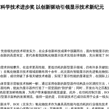
国家科学技术进步奖 以创新驱动引领显示技术新纪元
）凭借领先的技术研发实力，在众多创新科技成果中脱颖而出，面向智能显示的
续创新的高度肯定，更代表着我国氧化物显示技术实现全球领跑，充分展现了 B
的需求持续攀升。在追求更高性能、更低功耗的新型显示领域，仍有许多关键技
方）在氧化物显示技术领域前瞻布局十余年，此次面向智能显示的先进氧化物
的创新，成功突破了多项关键技术难题，实现了显示性能的显著提升，在国际上
晶体管显示背板技术独树一帜，通过采用创新的新型器件结构及分区调控方法
面结构，犹如为显示器件打造了一层坚固的“防护盾”；同时，开发出与之匹配
加细腻逼真，色彩更加鲜艳饱满，为用户带来极致的视觉盛宴。此外，在功耗控制方面
领新型显示架构的发展潮流。值得一提的是，目前该技术已成功应用于众多一线
新水平。BOE（京东方）氧化物技术作为兼具高性能与低功耗的行业领先技
带来的五大核心优势“SUPER”（S：至臻画质、U：疾速刷新、P：卓越能效