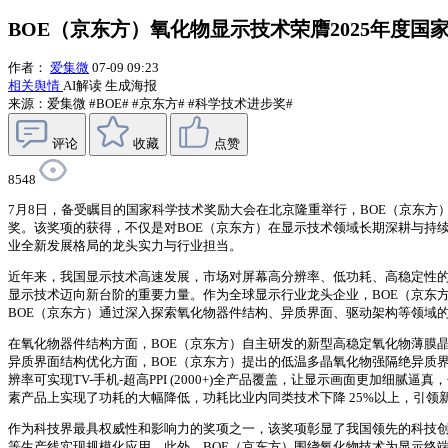
BOE（京东方）氧化物显示技术荣膺2025年度
作者：
爱集微
07-09 09:23
相关舆情
AI解读
生成海报
来源：爱集微
#BOE#
#京东方#
#科学技术进步奖#
评论
收藏
点赞
8548
7月8日，备受瞩目的国家科学技术奖励大会在北京隆重举行，BOE（京东方
奖。该奖项的获得，不仅是对BOE（京东方）在显示技术领域长期深耕与持
业全新发展格局的龙头实力与行业担当。
近年来，我国显示技术高速发展，市场对屏幕高分辨率、低功耗、高稳定性
显示技术迈向新台阶的重要力量。作为全球显示行业龙头企业，BOE（京东
BOE（京东方）通过深入探索氧化物器件结构、异质界面、驱动架构等领域
在氧化物器件结构方面，BOE（京东方）自主研发的新型高稳定氧化物薄膜
异质界面结构优化方面，BOE（京东方）提出的低温多晶氧化物强隔绝异质界
辨率可实现TV-手机-超高PPI (2000+)全产品覆盖，让显示画面更
素产品上实现了功耗的大幅降低，功耗比业内同类技术下降 25%以上，引
作为科技界最具权威性和影响力的奖项之一，该奖项彰显了我国领先的科技创
等生产线实现规模化应用。此外，BOE（京东方）围绕氧化物技术为显示终端