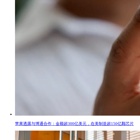
苹果透露与博通合作：金额超300亿美元，在美制造超150亿颗芯片