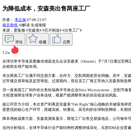
为降低成本，安森美出售两座工厂
作者：
李正操
07-08 23:07
相关舆情
AI解读
生成海报
来源：爱集微
#安森美#
#芯片制造#
#出售工厂#
评论
收藏
点赞
1.2w
全球功率半导体及图像传感器龙头企业安森美（Onsemi）于7月7日通过官网
步精简全球产能布局。
本次两座工厂分属不同交易方案，合作方、交割周期差异化明确。其中，安森美已与
过常规交易审核及监管审批。过渡期内，塔拉克工厂将正常纳入安森美制造
另一座美国工厂则作价出售给瑞典半导体企业Silex Microsystem
大程度保障全球客户业务连续，规避产能调整带来的供应链波动风险。
据公司官方介绍，本次资产剥离是安森美“Fab Right”核心战略的关
度更优的核心生产环节，搭建高效、轻量化、高毛利的全球制造网络，长期
降本增效成果方面，安森美测算显示，两笔工厂出售交易落地后，公司每年可节省
业内分析指出，全球半导体行业产能结构性调整持续深化，头部IDM企业普