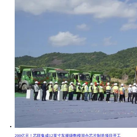
200亿元！芯联集成12英寸车规级数模混合芯片制造项目开工