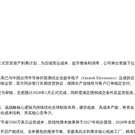
正式官宣资产剥离计划，为压缩营运成本、提升整体利润率，公司将出售旗下位于美
中国台湾半导体封装测试企业超丰电子（Greatek Electronics）达
网络运营，双方同步签订长期供货协议，保障生产连续性与客户订单稳定交付。
s，交割节奏更为审慎，交易预计2028年1月正式完成，同样需满足惯例成交条件及
键落地举措。该战略核心逻辑为持续优化全球制造布局，摒弃低效、高成本产能，将
优化成本结构、夯实核心竞争力。
3500万美元运营成本，阶段性降本效果将于2027年初步显现，2028年全
遍开启产能优化、业务聚焦的瘦身节奏。安森美此次剥离非核心低效工厂，精准