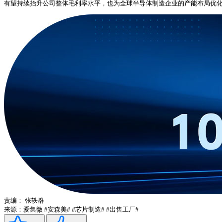
有望持续抬升公司整体毛利率水平，也为全球半导体制造企业的产能布局优
责编：
张轶群
来源：爱集微
#安森美#
#芯片制造#
#出售工厂#