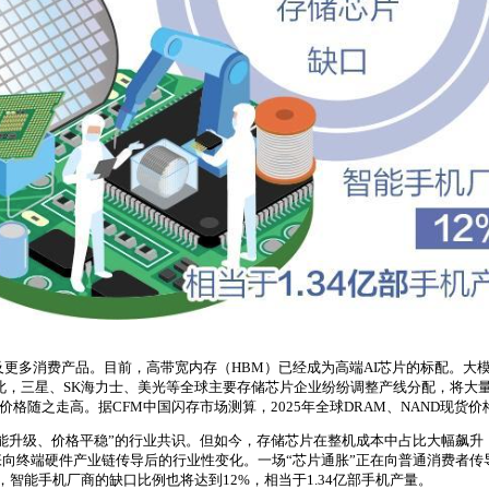
及更多消费产品。目前，高带宽内存（HBM）已经成为高端AI芯片的标配。大
此，三星、SK海力士、美光等全球主要存储芯片企业纷纷调整产线分配，将大
随之走高。据CFM中国闪存市场测算，2025年全球DRAM、NAND现货价格
能升级、价格平稳”的行业共识。但如今，存储芯片在整机成本中占比大幅飙升
向终端硬件产业链传导后的行业性变化。一场“芯片通胀”正在向普通消费者传
量，智能手机厂商的缺口比例也将达到12%，相当于1.34亿部手机产量。