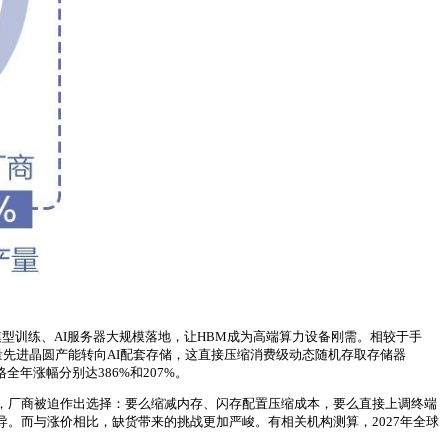
模型训练、AI服务器大规模落地，让HBM成为高端算力设备刚需。相较于手
量先进晶圆产能转向AI配套存储，这直接压缩消费级动态随机存取存储器
全年涨幅分别达386%和207%。
，厂商被迫作出选择：要么缩减内存、闪存配置压缩成本，要么直接上调终端
导。而与涨价相比，缺货带来的挑战更加严峻。有相关机构测算，2027年全球