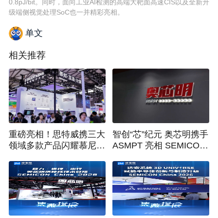
0.8pJ/bit。同时，面向工业AI检测的高端大靶面高速CIS以及全新升
级端侧视觉处理SoC也一并精彩亮相。
单文
相关推荐
重磅亮相！思特威携三大
智创“芯”纪元 奥芯明携手
领域多款产品闪耀慕尼黑
ASMPT 亮相 SEMICON
上海电子展
China 2026