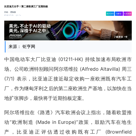
比亚迪又出手！第二座欧洲工厂近期拍板
作者：
爱集微
相关舆情
AI解读
生成海报
5.7w
07-02 17:15
来源： 钜亨网
中国电动车大厂比亚迪 (01211-HK) 持续加速布局欧洲市
场。公司欧洲特别顾问阿尔塔维拉 (Alfredo Altavilla) 周三
(7/1) 表示，比亚迪正接近敲定收购一座欧洲既有汽车工
厂，作为继匈牙利之后的第二座欧洲生产基地，以加快在当
地扩张脚步，最快将于近期拍板定案。
阿尔塔维拉在《路透》汽车欧洲会议上指出，随着欧盟推
动“欧洲制造 (Made in Europe)”政策，鼓励汽车在地生
产，比亚迪正评估透过收购既有工厂 (Brownfield