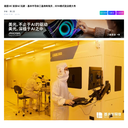
港股18C首添SiC玩家：基本半导体三递表终闯关，IDM模式迎业绩大考
作者：
黄仁贵
相关舆情
AI解读
生成海报
5.8w
07-01 17:35