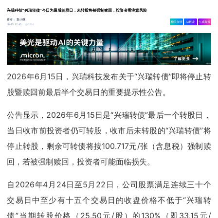
兴瑞科技“兴瑞转债”今日为最后转股日，未转股将被强制赎回，投资者需注意风险
作者：
集小微
相关舆情
AI解读
生成海报
5384
06-15 12:45
2026年6月15日，兴瑞科技发布关于“兴瑞转债”即将停止转
股暨赎回前最后半个交易日的重要提示性公告。
公告显示，2026年6月15日是“兴瑞转债”最后一个转股日，
当日收市前投资者仍可转股，收市后未转股的“兴瑞转债”将
停止转股，剩余可转债将按100.717元/张（含息税）强制赎
回，若被强制赎回，投资者可能面临损失。
自2026年4月24日至5月22日，公司股票满足连续三十个
交易日中至少有十五个交易日的收盘价格不低于“兴瑞转
债”当期转股价格（25.50元/股）的130%（即33.15元/