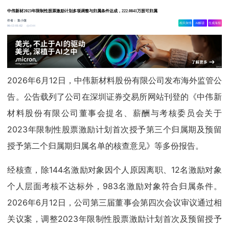
中伟新材2023年限制性股票激励计划多项调整与归属条件达成，222.0841万股可归属
作者：
集小微
相关舆情
AI解读
生成海报
4344
06-13 01:02
2026年6月12日，中伟新材料股份有限公司发布海外监管公
告。公告载列了公司在深圳证券交易所网站刊登的《中伟新
材料股份有限公司董事会提名、薪酬与考核委员会关于
2023年限制性股票激励计划首次授予第三个归属期及预留
授予第二个归属期归属名单的核查意见》等多份报告。
经核查，除144名激励对象因个人原因离职、12名激励对象
个人层面考核不达标外，983名激励对象符合归属条件。
2026年6月12日，公司第三届董事会第四次会议审议通过相
关议案，调整2023年限制性股票激励计划首次及预留授予