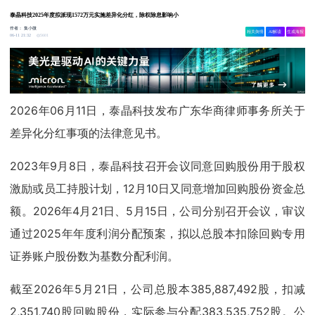
泰晶科技2025年度拟派现1572万元实施差异化分红，除权除息影响小
作者：
集小微
相关舆情
AI解读
生成海报
5601
06-11 21:32
2026年06月11日，泰晶科技发布广东华商律师事务所关于
差异化分红事项的法律意见书。
2023年9月8日，泰晶科技召开会议同意回购股份用于股权
激励或员工持股计划，12月10日又同意增加回购股份资金总
额。2026年4月21日、5月15日，公司分别召开会议，审议
通过2025年年度利润分配预案，拟以总股本扣除回购专用
证券账户股份数为基数分配利润。
截至2026年5月21日，公司总股本385,887,492股，扣减
2,351,740股回购股份，实际参与分配383,535,752股。公