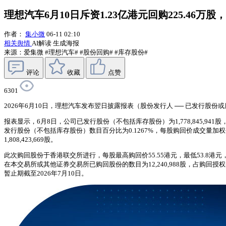
理想汽车6月10日斥资1.23亿港元回购225.46万
作者：
集小微
06-11 02:10
相关舆情
AI解读
生成海报
来源：爱集微
#理想汽车#
#股份回购#
#库存股份#
评论
收藏
点赞
6301
2026年6月10日，理想汽车发布翌日披露报表（股份发行人 ── 已发行股
报表显示，6月8日，公司已发行股份（不包括库存股份）为1,778,845,941股
发行股份（不包括库存股份）数目百分比为0.1267%，每股购回价成交量加权平均为
1,808,423,669股。
此次购回股份于香港联交所进行，每股最高购回价55.55港元，最低53.8港元，付
在本交易所或其他证券交易所已购回股份的数目为12,240,988股，占购
暂止期截至2026年7月10日。