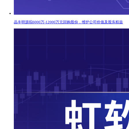
晶丰明源拟6000万-12000万元回购股份，维护公司价值及股东权益