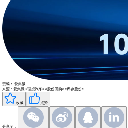
责编：
爱集微
来源：爱集微
#理想汽车#
#股份回购#
#库存股份#
收藏
点赞
分享至：