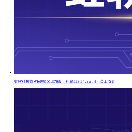
虹软科技首次回购151,376股，耗资523.24万元用于员工激励