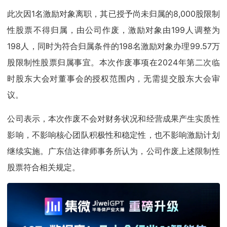
此次因1名激励对象离职，其已授予尚未归属的8,000股限制
性股票不得归属，由公司作废，激励对象由199人调整为
198人，同时为符合归属条件的198名激励对象办理99.57万
股限制性股票归属事宜。本次作废事项在2024年第二次临
时股东大会对董事会的授权范围内，无需提交股东大会审
议。
公司表示，本次作废不会对财务状况和经营成果产生实质性
影响，不影响核心团队积极性和稳定性，也不影响激励计划
继续实施。广东信达律师事务所认为，公司作废上述限制性
股票符合相关规定。