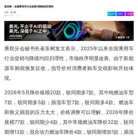
崔东树：全国乘用车行业促销与降级回归理性
作者：
集小微
相关舆情
AI解读
生成海报
1.1w
06-07 10:20
乘联分会秘书长崔东树发文表示，2025年以来全国乘用车
行业促销与降级均回归理性，市场秩序明显改善。由于新能
源车购税恢复征收，指导价对消费者购车交税影响开始体
现。
2026年5月降价规模20款，较同期多7款。其中纯燃油车型
7款，较同期多5款；插混车型7款，较同期多4款。燃油车
和狭义插混的压力太大，价格调整可以理解。2026年降价
规模77款，较同期少4款，其中常规燃油车降价32款，较同
期增13款；混合动力燃油车降价4款，较同期增加1款；插混