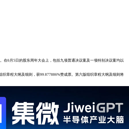
十票。在6月5日的股东周年大会上，包括九项普通决议案及一项特别决议案均以
程大纲及细则，获99.877886%赞成票。第六版组织章程大纲及细则将