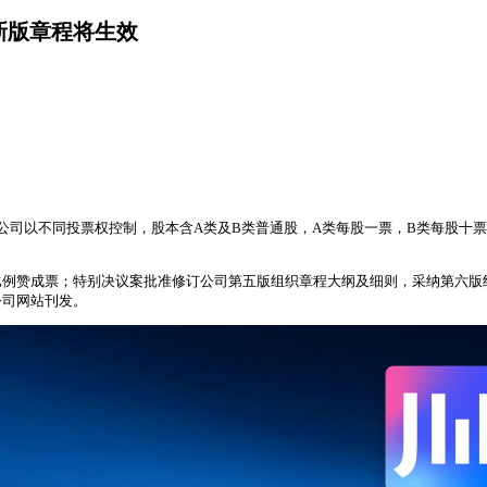
新版章程将生效
示，公司以不同投票权控制，股本含A类及B类普通股，A类每股一票，B类每股
赞成票；特别决议案批准修订公司第五版组织章程大纲及细则，采纳第六版组织章
公司网站刊发。