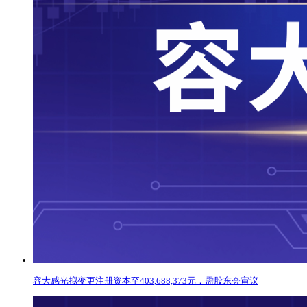
容大感光拟变更注册资本至403,688,373元，需股东会审议