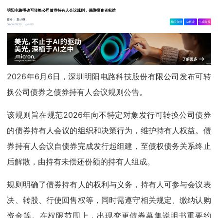
明阳电路明确可转换公司债券持有人会议规则，保障投资者权益
作者：
集小微
相关舆情
AI解读
生成海报
4419
06-06 00:56
2026年6月6日，深圳明阳电路科技股份有限公司发布可转
换公司债券之债券持有人会议规则公告。
该规则旨在规范2026年向不特定对象发行可转换公司债券
的债券持有人会议的组织和决策行为，维护持有人权益。债
券持有人会议自债券完成发行起组建，至债权债务关系终止
后解散，由持有未偿还份额的持有人组成。
规则明确了债券持有人的权利与义务，持有人可参与会议表
决、转股、行使回售权等，同时需遵守相关规定、缴纳认购
资金等。在权限范围上，出现变更债券募集说明书重要约