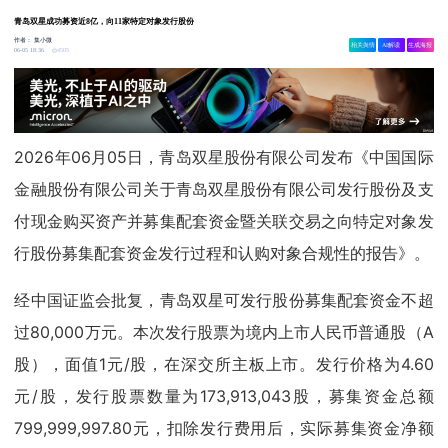
青岛双星成功募资近8亿，向11家特定对象发行股份
作者：
集小微
相关舆情
AI解读
生成海报
4505
06-05 18:36
2026年06月05日，青岛双星股份有限公司发布《中国国际
金融股份有限公司关于青岛双星股份有限公司发行股份及支
付现金购买资产并募集配套资金暨关联交易之向特定对象发
行股份募集配套资金发行过程和认购对象合规性的报告》。
经中国证监会批复，青岛双星可发行股份募集配套资金不超
过80,000万元。本次发行股票为境内上市人民币普通股（A
股），面值1元/股，在深交所主板上市。发行价格为4.60
元/股，发行股票数量为173,913,043股，募集资金总额
799,999,997.80元，扣除发行费用后，实际募集资金净额