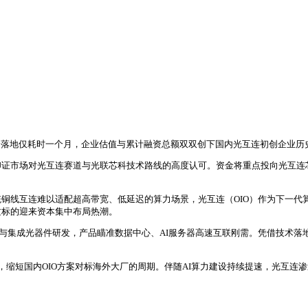
融资落地仅耗时一个月，企业估值与累计融资总额双双创下国内光互连初创企业历
印证市场对光互连赛道与光联芯科技术路线的高度认可。资金将重点投向光互连
统铜线互连难以适配超高带宽、低延迟的算力场景，光互连（OIO）作为下一代
质标的迎来资本集中布局热潮。
片与集成光器件研发，产品瞄准数据中心、AI服务器高速互联刚需。凭借技术
，缩短国内OIO方案对标海外大厂的周期。伴随AI算力建设持续提速，光互连