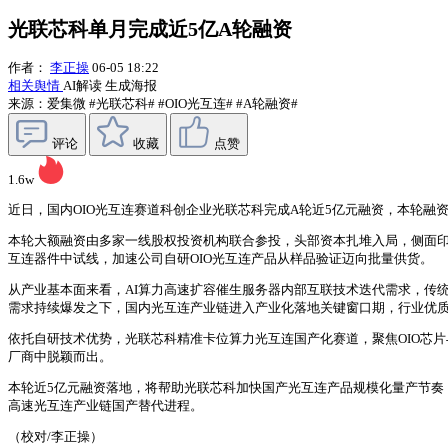
光联芯科单月完成近5亿A轮融资
作者：
李正操
06-05 18:22
相关舆情
AI解读
生成海报
来源：爱集微
#光联芯科#
#OIO光互连#
#A轮融资#
评论
收藏
点赞
1.6w
近日，国内OIO光互连赛道科创企业光联芯科完成A轮近5亿元融资，本轮
本轮大额融资由多家一线股权投资机构联合参投，头部资本扎堆入局，侧面
互连器件中试线，加速公司自研OIO光互连产品从样品验证迈向批量供货。
从产业基本面来看，AI算力高速扩容催生服务器内部互联技术迭代需求，传
需求持续爆发之下，国内光互连产业链进入产业化落地关键窗口期，行业优
依托自研技术优势，光联芯科精准卡位算力光互连国产化赛道，聚焦OIO芯
厂商中脱颖而出。
本轮近5亿元融资落地，将帮助光联芯科加快国产光互连产品规模化量产节奏
高速光互连产业链国产替代进程。
（校对/李正操）