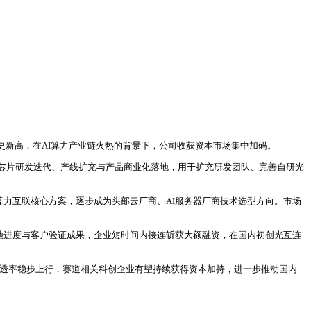
史新高，在AI算力产业链火热的背景下，公司收获资本市场集中加码。
芯片研发迭代、产线扩充与产品商业化落地，用于扩充研发团队、完善自研光
算力互联核心方案，逐步成为头部云厂商、AI服务器厂商技术选型方向。市场
落地进度与客户验证成果，企业短时间内接连斩获大额融资，在国内初创光互连
渗透率稳步上行，赛道相关科创企业有望持续获得资本加持，进一步推动国内