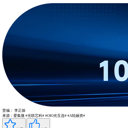
责编：
李正操
来源：爱集微
#光联芯科#
#OIO光互连#
#A轮融资#