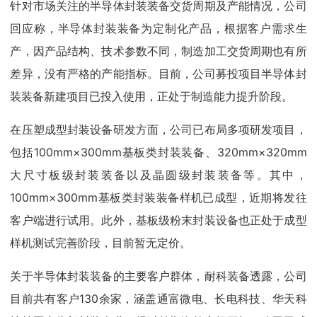
针对市场关注的半导体封装装备交货周期及产能情况，公司
回应称，半导体封装装备为定制化产品，根据客户需求生
产，因产品结构、技术参数不同，制造加工交货周期也有所
差异，没有严格的产能指标。目前，公司募投项目半导体封
装装备新建项目已投入使用，正处于制造能力提升阶段。
在压塑成型封装设备研发方面，公司已布局多项研发项目，
包括100mm×300mm基板类封装装备、320mm×320mm
大尺寸板级封装装备以及晶圆级封装装备等。其中，
100mm×300mm基板类封装装备样机已成型，近期将发往
客户端进行试用。此外，基板级粉末封装设备也正处于成型
样机测试完善阶段，目前暂无定价。
关于半导体封装装备的主要客户群体，耐科装备透露，公司
目前共有客户130余家，涵盖通富微电、长电科技、华天科