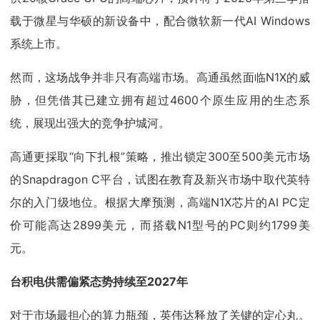
载于微星与华硕的新设备中，配合微软新一代AI Windows
系统上市。
然而，这场战争并非只有高端市场。高通虽然面临N1X的威
胁，但凭借其已建立拥有超过4600个原生应用的生态系
统，展现出强大的竞争护城河。
高通更採取“向下扎根”策略，推出锁定300至500美元市场
的Snapdragon C平台，试图在教育及新兴市场中取代英特
尔的入门级地位。根据大摩预测，高端N1X芯片的AI PC定
价可能高达2899美元，而搭载N1型号的PC则约1799美
元。
台积电供需偏紧态势持续至2027年
对于市场最担心的算力瓶颈，英伟达释放了关键的定心丸。