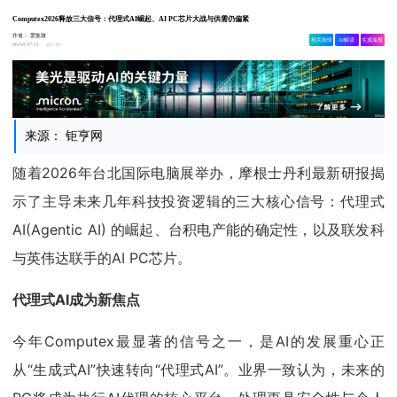
Computex2026释放三大信号：代理式AI崛起、AI PC芯片大战与供需仍偏紧
作者：
爱集微
相关舆情
AI解读
生成海报
1.4w
06-04 07:11
来源： 钜亨网
随着2026年台北国际电脑展举办，摩根士丹利最新研报揭
示了主导未来几年科技投资逻辑的三大核心信号：代理式
AI(Agentic AI) 的崛起、台积电产能的确定性，以及联发科
与英伟达联手的AI PC芯片。
代理式AI成为新焦点
今年Computex最显著的信号之一，是AI的发展重心正
从“生成式AI”快速转向“代理式AI”。业界一致认为，未来的