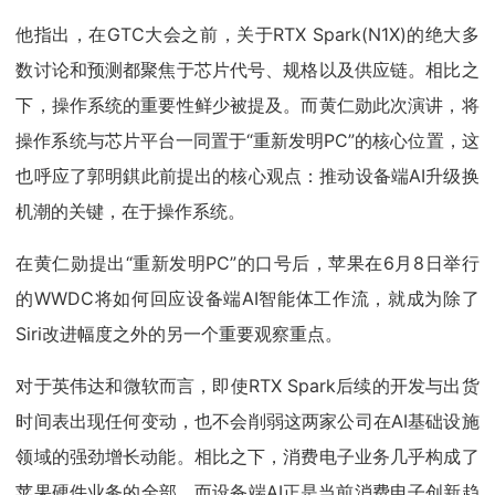
他指出，在GTC大会之前，关于RTX Spark(N1X)的绝大多
数讨论和预测都聚焦于芯片代号、规格以及供应链。相比之
下，操作系统的重要性鲜少被提及。而黄仁勋此次演讲，将
操作系统与芯片平台一同置于“重新发明PC”的核心位置，这
也呼应了郭明錤此前提出的核心观点：推动设备端AI升级换
机潮的关键，在于操作系统。
在黄仁勋提出“重新发明PC”的口号后，苹果在6月8日举行
的WWDC将如何回应设备端AI智能体工作流，就成为除了
Siri改进幅度之外的另一个重要观察重点。
对于英伟达和微软而言，即使RTX Spark后续的开发与出货
时间表出现任何变动，也不会削弱这两家公司在AI基础设施
领域的强劲增长动能。相比之下，消费电子业务几乎构成了
苹果硬件业务的全部，而设备端AI正是当前消费电子创新趋