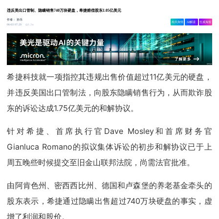
违反美出口管制、隐瞒销售740万块硬盘，希捷赔偿股东1.05亿美元
作者：
孙乐
相关舆情
AI解读
生成海报
1.2w
06-03 07:29
希捷科技就一项指控其违规出售价值超过11亿美元的硬盘，
并违反美国出口管制法，向股东隐瞒销售行为，从而欺诈股
东的诉讼达成1.75亿美元的和解协议。
针对希捷、首席执行官Dave Mosley和首席财务官
Gianluca Romano的拟议集体诉讼的初步和解协议已于上
周五晚些时候提交至旧金山联邦法院，尚需法官批准。
由阿肯色州、密西西比州、德国和卢森堡的养老基金牵头的
股东表示，希捷通过隐瞒出售超过740万块硬盘的事实，虚
增了利润和股价。