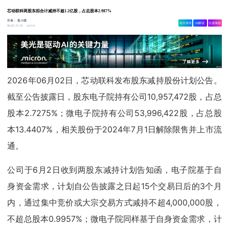
芯动联科两股东拟合计减持不超1.2亿股，占总股本2.987%
作者：
集小微
相关舆情
AI解读
生成海报
6846
06-02 21:10
2026年06月02日，芯动联科发布股东减持股份计划公告。
截至公告披露日，股东电子院持有公司10,957,472股，占总
股本2.7275%；微电子院持有公司53,996,422股，占总股
本13.4407%，相关股份于2024年7月1日解除限售并上市流
通。
公司于6月2日收到两股东减持计划告知函，电子院基于自
身资金需求，计划自公告披露之日起15个交易日后的3个月
内，通过集中竞价或大宗交易方式减持不超4,000,000股，
不超总股本0.9957%；微电子院同样基于自身资金需求，计