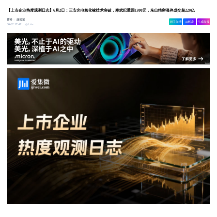
【上市企业热度观测日志】6月2日：三安光电氧化镓技术突破，寒武纪重回1300元，东山精密涨停成交超220亿
作者：
赵碧莹
相关舆情
AI解读
生成海报
1.4w
06-02 17:47