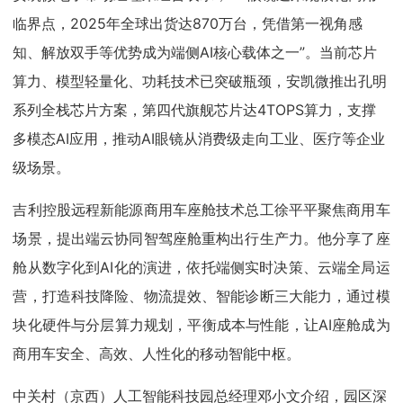
临界点，2025年全球出货达870万台，凭借第一视角感
知、解放双手等优势成为端侧AI核心载体之一”。当前芯片
算力、模型轻量化、功耗技术已突破瓶颈，安凯微推出孔明
系列全栈芯片方案，第四代旗舰芯片达4TOPS算力，支撑
多模态AI应用，推动AI眼镜从消费级走向工业、医疗等企业
级场景。
吉利控股远程新能源商用车座舱技术总工徐平平聚焦商用车
场景，提出端云协同智驾座舱重构出行生产力。他分享了座
舱从数字化到AI化的演进，依托端侧实时决策、云端全局运
营，打造科技降险、物流提效、智能诊断三大能力，通过模
块化硬件与分层算力规划，平衡成本与性能，让AI座舱成为
商用车安全、高效、人性化的移动智能中枢。
中关村（京西）人工智能科技园总经理邓小文介绍，园区深