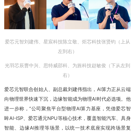
爱芯元智刘建伟、星宸科技陈
立敬、炬芯科技张贤钧（上从
左到右）
光羽芯辰曹中兴、思特威邵科、为旌科技赵敏俊（下从左到
右）
爱芯元智联合创始人、副总裁刘建伟指出，AI算力正从云端
向物理世界快速下沉，边缘智能成为物理AI时代必选项。他
进一步称，“公司聚焦平台型物理AI算力基座，凭借爱芯智
眸AI-ISP、爱芯通元NPU等核心技术，覆盖智能汽车、具身
智能、边缘AI推理等场景，以统一技术底座实现跨场景复