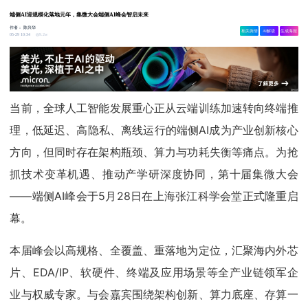
端侧AI迎规模化落地元年，集微大会端侧AI峰会智启未来
作者：
陈兴华
相关舆情
AI解读
生成海报
9.2w
05-29 10:34
当前，全球人工智能发展重心正从云端训练加速转向终端推
理，低延迟、高隐私、离线运行的端侧AI成为产业创新核心
方向，但同时存在架构瓶颈、算力与功耗失衡等痛点。为抢
抓技术变革机遇、推动产学研深度协同，第十届集微大会
——端侧AI峰会于5月28日在上海张江科学会堂正式隆重启
幕。
本届峰会以高规格、全覆盖、重落地为定位，汇聚海内外芯
片、EDA/IP、软硬件、终端及应用场景等全产业链领军企
业与权威专家。与会嘉宾围绕架构创新、算力底座、存算一