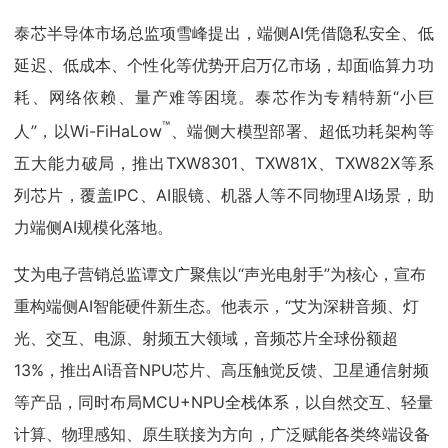
泰芯半导体市场总监项雪峰提出，端侧AI凭借隐私安全、低
延迟、低成本、个性化等优势开启万亿市场，却面临算力功
耗、网络依赖、量产难等困境。泰芯作为专精特新“小巨
™
人”，以Wi-FiHaLow
、端侧大模型部署、超低功耗架构等
五大能力破局，推出TXW8301、TXW81X、TXW82X等系
列芯片，覆盖IPC、AI眼镜、机器人等不同物理AI场景，助
力端侧AI规模化落地。
艾为电子营销总监谭文广聚焦以“声光电射手”为核心，宣布
重构端侧AI智能硬件新生态。他表示，“艾为深耕音频、灯
光、交互、电源、射频五大领域，音频芯片全球份额超
13%，推出AI语音NPU芯片、高压触觉反馈、卫星通信射频
等产品，同时布局MCU+NPU全栈体系，以自然交互、轻量
计算、物理感知、原生联接为方向，广泛赋能各类终端设备