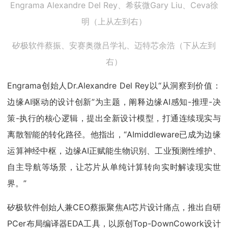
Engrama Alexandre Del Rey、希荻微Gary Liu、Ceva徐
明（上从左到右）
矽极软件蔡振、安赛奥微吕学礼、迈特芯余浩（下从左到
右）
Engrama创始人Dr.Alexandre Del Rey以“从洞察到价值：
边缘AI驱动的设计创新”为主题，阐释边缘AI感知-推理-决
策-执行的核心逻辑，提出全新设计模型，打通连续现实与
离散智能的转化路径。他指出，“AImiddleware已成为边缘
运算神经中枢，边缘AI正赋能生物识别、工业预测性维护、
自主导航等场景，让芯片从单纯计算转向实时解读现实世
界。”
矽极软件创始人兼CEO蔡振聚焦AI芯片设计痛点，推出自研
PCer布局编译器EDA工具，以原创Top-DownCowork设计