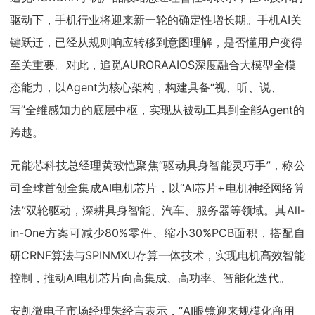
驱动下，手机行业将迎来新一轮的确定性增长期。手机AI关
键跃迁，已经从规则响应转移到意图理解，是否懂用户变得
至关重要。对此，追觅AURORAAIOS深度融合大模型全模
态能力，以Agent为核心架构，构建具备“视、听、说、
写”全维感知力的底层中枢，实现从被动工具到全能Agent的
跨越。
元能芯科技总经理黄致恺聚焦“驱动具身智能灵巧手”，称公
司全球首创全集成AI电机芯片，以“AI芯片+电机神经网络算
法”双轮驱动，深耕具身智能、汽车、服务器等领域。其All-
in-One方案可减少80%零件、缩小30%PCB面积，搭配自
研CRNF算法与SPINMXU存算一体技术，实现电机高效智能
控制，推动AI电机芯片向高集成、高功率、智能化迭代。
安凯微电子市场经理朱经言表示，“AI眼镜迎来规模化商用