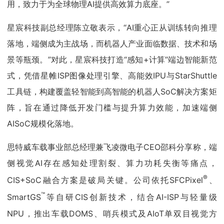
用，致力于为全球物理AI提供高效算力底座。”
星宸科技副总经理陈立敬表示，“AI重心正从训练转向推理
落地，端侧成为主战场，而机器人产业面临数据、技术和场
景等瓶颈。”对此，星宸科技打造“感知+计算”端边智能新范
式，凭借星帷ISP图像处理引擎、高能效IPU与StarShuttle
工具链，构建覆盖轻智能到高智能的机器人SoC解决方案矩
阵，旨在通过降低开发门槛与提升算力效能，加速端侧
AISoC规模化落地。
思特威车载事业部总经理兼飞凌微电子CEO邵科分享称，端
侧视觉AI存在感知处理割裂、算力功耗失衡等痛点，
®
CIS+SoC融合方案是破局关键。公司依托SFCPixel
、
™
SmartGS
等自研CIS创新技术，结合AI-ISP与轻量级
NPU，推出车载DOMS、哨兵模式及AIoT单双目视觉方