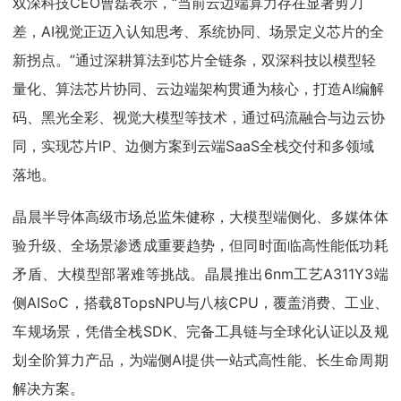
双深科技CEO曹磊表示，“当前云边端算力存在显著剪刀
差，AI视觉正迈入认知思考、系统协同、场景定义芯片的全
新拐点。”通过深耕算法到芯片全链条，双深科技以模型轻
量化、算法芯片协同、云边端架构贯通为核心，打造AI编解
码、黑光全彩、视觉大模型等技术，通过码流融合与边云协
同，实现芯片IP、边侧方案到云端SaaS全栈交付和多领域
落地。
晶晨半导体高级市场总监朱健称，大模型端侧化、多媒体体
验升级、全场景渗透成重要趋势，但同时面临高性能低功耗
矛盾、大模型部署难等挑战。晶晨推出6nm工艺A311Y3端
侧AISoC，搭载8TopsNPU与八核CPU，覆盖消费、工业、
车规场景，凭借全栈SDK、完备工具链与全球化认证以及规
划全阶算力产品，为端侧AI提供一站式高性能、长生命周期
解决方案。