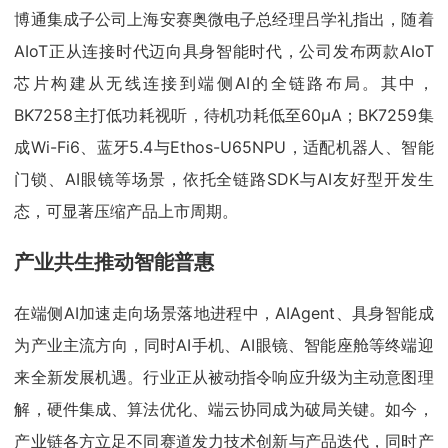
博通集成子公司上海安赛奥微电子总经理吕学礼指出，随着
AIoT正从连接时代迈向具身智能时代，公司发布两款AIoT
芯片构建从无线连接到端侧AI的全链路布局。其中，
BK7258主打低功耗视听，待机功耗低至60µA；BK7259集
成Wi-Fi6、蓝牙5.4与Ethos-U65NPU，适配机器人、智能
门锁、AI眼镜等场景，依托全链路SDK与AI友好型开发生
态，可显著压缩产品上市周期。
产业共生推动智能普惠
在端侧AI加速走向场景落地进程中，AIAgent、具身智能成
为产业主流方向，同时AI手机、AI眼镜、智能座舱等终端迎
来全新发展机遇。行业正从被动指令响应升级为主动意图理
解，硬件集成、算法优化、端云协同成为破局关键。如今，
产业链各方立足不同赛道发力技术创新与产品迭代，同时产